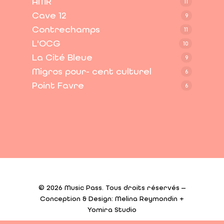
AMR
11
Cave 12
9
Contrechamps
11
L'OCG
10
La Cité Bleue
9
Migros pour- cent culturel
6
Point Favre
6
© 2026 Music Pass. Tous droits réservés —
Conception & Design: Melina Reymondin +
Yomira Studio